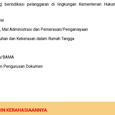
ng berindikasi pelanggaran di lingkungan Kementerian Huk
wai
 Mal Administrasi dan Pemerasan/Penganiayaan
kuhan dan Kekerasan dalam Rumah Tangga
sa/BAMA
 dan Pengurusan Dokumen
MIN KERAHASIAANNYA