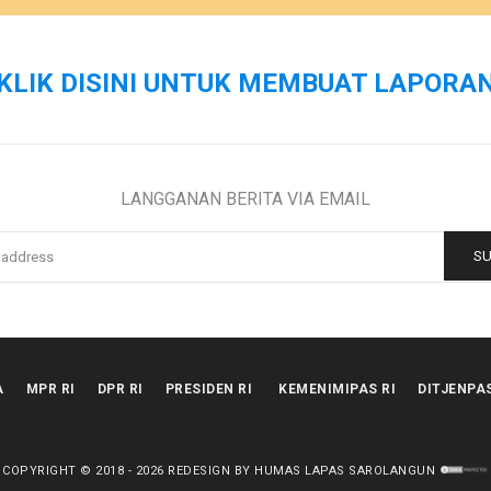
KLIK DISINI UNTUK MEMBUAT LAPORA
LANGGANAN BERITA VIA EMAIL
A
MPR RI
DPR RI
PRESIDEN RI
KEMENIMIPAS RI
DITJENPA
COPYRIGHT © 2018 -
2026
REDESIGN BY HUMAS LAPAS SAROLANGUN