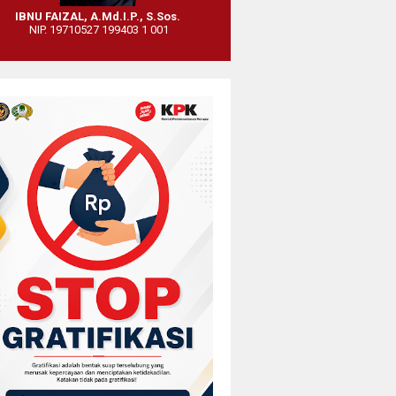
IBNU FAIZAL, A.Md.I.P., S.Sos.
NIP. 19710527 199403 1 001