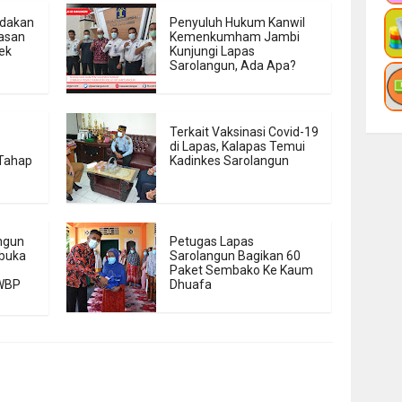
adakan
Penyuluh Hukum Kanwil
asan
Kemenkumham Jambi
ek
Kunjungi Lapas
Sarolangun, Ada Apa?
Terkait Vaksinasi Covid-19
di Lapas, Kalapas Temui
 Tahap
Kadinkes Sarolangun
angun
Petugas Lapas
buka
Sarolangun Bagikan 60
Paket Sembako Ke Kaum
 WBP
Dhuafa