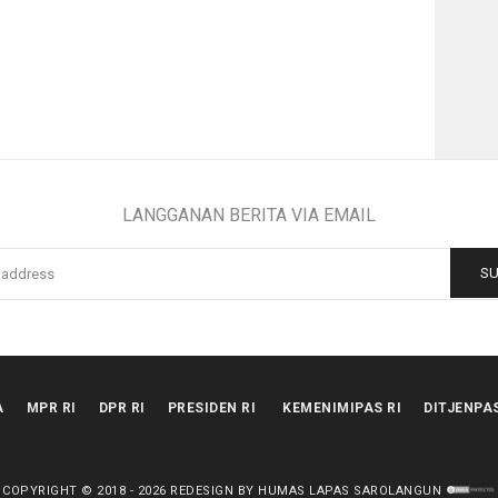
LANGGANAN BERITA VIA EMAIL
A
MPR RI
DPR RI
PRESIDEN RI
KEMENIMIPAS RI
DITJENPA
COPYRIGHT © 2018 -
2026
REDESIGN BY HUMAS LAPAS SAROLANGUN