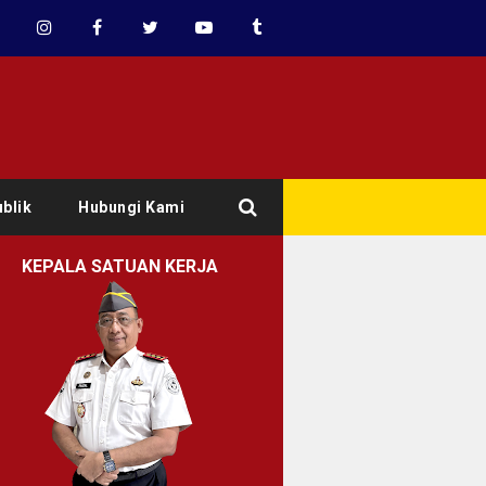
blik
Hubungi Kami
KEPALA SATUAN KERJA