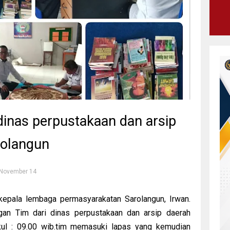
dinas perpustakaan dan arsip
rolangun
 November 14
epala lembaga permasyarakatan Sarolangun, Irwan.
an Tim dari dinas perpustakaan dan arsip daerah
kul : 09.00 wib.tim memasuki lapas yang kemudian