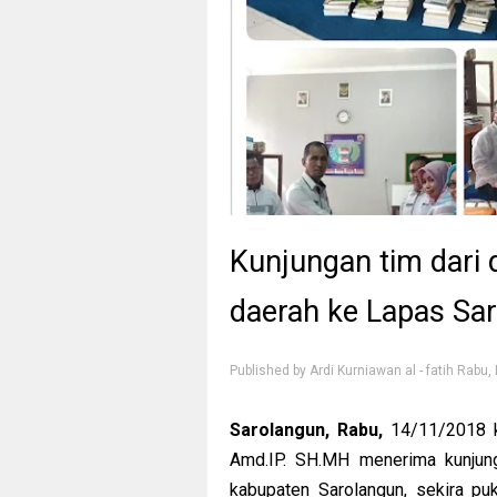
Kunjungan tim dari 
daerah ke Lapas Sa
Published by
Ardi Kurniawan al - fatih
Rabu,
Sarolangun, Rabu,
14/11/2018 k
Amd.IP. SH.MH menerima kunjung
kabupaten Sarolangun, sekira pu