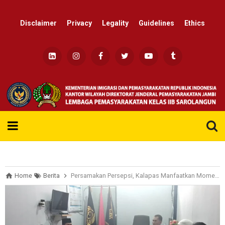
Disclaimer
Privacy
Legality
Guidelines
Ethics
Re
Home
Berita
Persamakan Persepsi, Kalapas Manfaatkan Moment Kunjungan Bawaslu dan KPU di Lapas Sarolangun