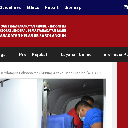
Guidelines
Ethics
Report
Sitemap
aga
Profil Pejabat
Layanan Online
Informasi Pu
Laksanakan Skrining Active Case Finding (ACF) TBC dan Intervensi Chest X-Ray Bagi Warga Binaan