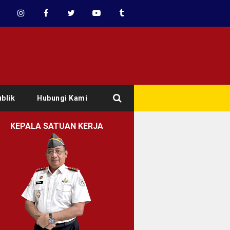
blik
Hubungi Kami
KEPALA SATUAN KERJA