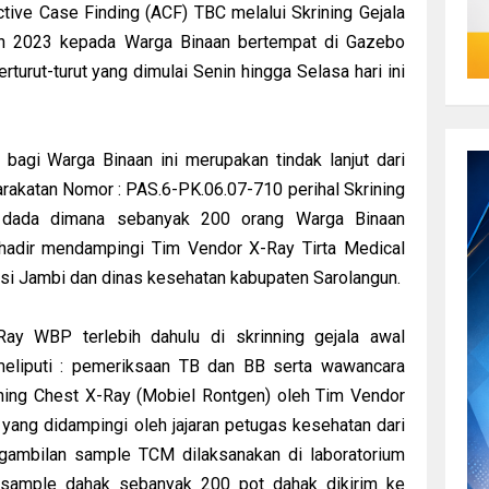
ive Case Finding (ACF) TBC melalui Skrining Gejala
un 2023 kepada Warga Binaan bertempat di Gazebo
turut-turut yang dimulai Senin hingga Selasa hari ini
bagi Warga Binaan ini merupakan tindak lanjut dari
rakatan Nomor : PAS.6-PK.06.07-710 perihal Skrining
 dada dimana sebanyak 200 orang Warga Binaan
 hadir mendampingi Tim Vendor X-Ray Tirta Medical
nsi Jambi dan dinas kesehatan kabupaten Sarolangun.
ay WBP terlebih dahulu di skrinning gejala awal
eliputi : pemeriksaan TB dan BB serta wawancara
rining Chest X-Ray (Mobiel Rontgen) oleh Tim Vendor
yang didampingi oleh jajaran petugas kesehatan dari
gambilan sample TCM dilaksanakan di laboratorium
a sample dahak sebanyak 200 pot dahak dikirim ke