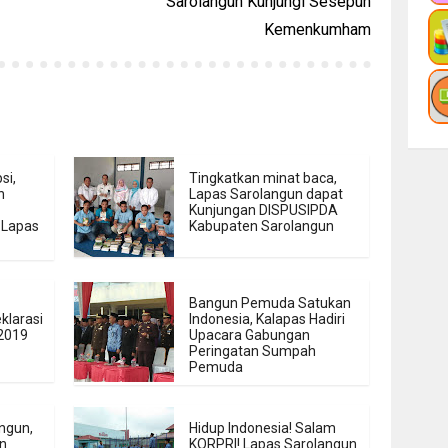
Sarolangun Kunjungi Sesepuh
Kemenkumham
si,
Tingkatkan minat baca,
n
Lapas Sarolangun dapat
Kunjungan DISPUSIPDA
 Lapas
Kabupaten Sarolangun
Bangun Pemuda Satukan
klarasi
Indonesia, Kalapas Hadiri
 2019
Upacara Gabungan
Peringatan Sumpah
Pemuda
ngun,
Hidup Indonesia! Salam
n
KORPRI! Lapas Sarolangun