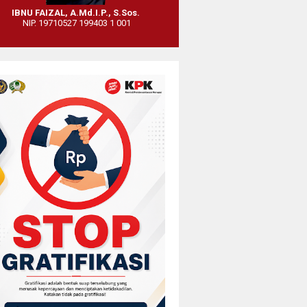
IBNU FAIZAL, A.Md.I.P., S.Sos.
NIP. 19710527 199403 1 001