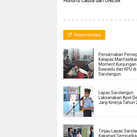
Honoris Causa dari UNESA
Rekomendasi
Persamakan Persep
Kalapas Manfaatka
Moment Kunjungan
Bawaslu dan KPU di
Sarolangun
Lapas Sarolangun
Laksanakan Apel De
Janji Kinerja Tahun
Tinjau Lapas Sarola
Kakanwil Sempatka