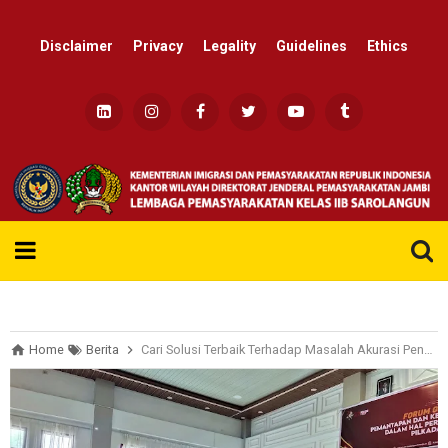
Disclaimer
Privacy
Legality
Guidelines
Ethics
Re
Home
Berita
Cari Solusi Terbaik Terhadap Masalah Akurasi Penetapan Data Pemilih Lokus, Kalapas Hadiri FGD KPUD Sarolangun