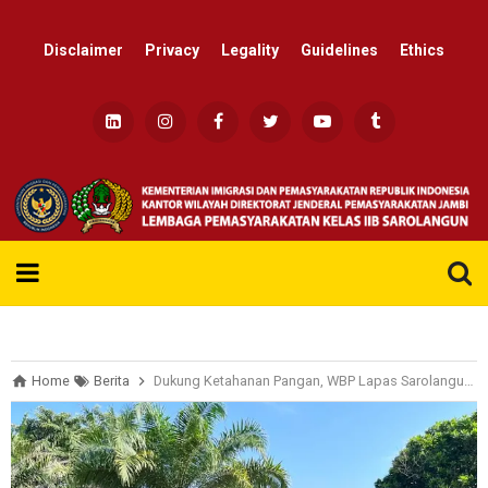
Disclaimer
Privacy
Legality
Guidelines
Ethics
Re
Home
Berita
Dukung Ketahanan Pangan, WBP Lapas Sarolangun Kembali Panen Ikan Patin dan Sayur Kangkung