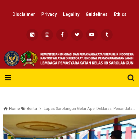
Disclaimer
Privacy
Legality
Guidelines
Ethics
Re
Home
Berita
Lapas Sarolangun Gelar Apel Deklarasi Penandatanganan dan Komitmen Bersama Zero Halinar