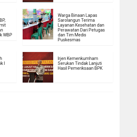
Warga Binaan Lapas
BP,
Sarolangun Terima
mit
Layanan Kesehatan dan
an
Perawatan Dari Petugas
ak WBP
dan Tim Medis
Puskesmas
h
Irjen Kemenkumham
k I
Serukan Tindak Lanjuti
Hasil Pemeriksaan BPK