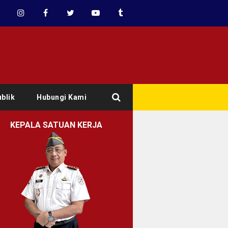
blik
Hubungi Kami
KEPALA SATUAN KERJA