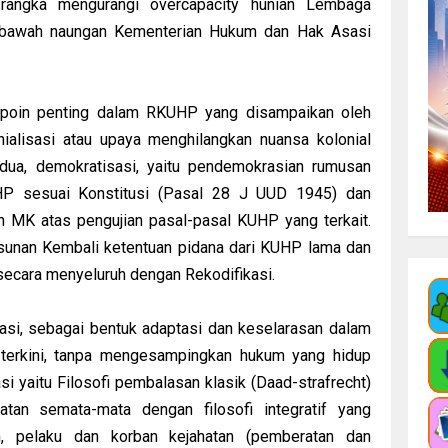
m rangka mengurangi overcapacity hunian Lembaga
 bawah naungan Kementerian Hukum dan Hak Asasi
l/poin penting dalam RKUHP yang disampaikan oleh
alisasi atau upaya menghilangkan nuansa kolonial
ua, demokratisasi, yaitu pendemokrasian rumusan
HP sesuai Konstitusi (Pasal 28 J UUD 1945) dan
 MK atas pengujian pasal-pasal KUHP yang terkait.
usunan Kembali ketentuan pidana dari KUHP lama dan
secara menyeluruh dengan Rekodifikasi.
si, sebagai bentuk adaptasi dan keselarasan dalam
erkini, tanpa mengesampingkan hukum yang hidup
asi yaitu Filosofi pembalasan klasik (Daad-strafrecht)
atan semata-mata dengan filosofi integratif yang
, pelaku dan korban kejahatan (pemberatan dan