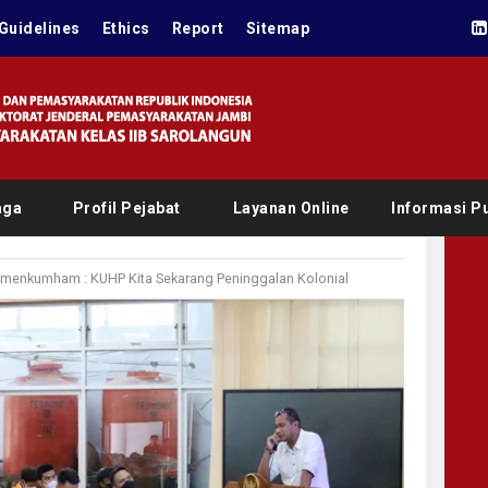
Guidelines
Ethics
Report
Sitemap
aga
Profil Pejabat
Layanan Online
Informasi Pu
menkumham : KUHP Kita Sekarang Peninggalan Kolonial