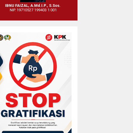
IBNU FAIZAL, A.Md.I.P., S.Sos.
NIP. 19710527 199403 1 001