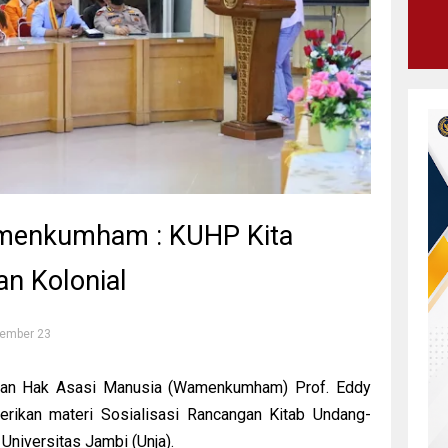
menkumham : KUHP Kita
an Kolonial
tember 23
an Hak Asasi Manusia (Wamenkumham) Prof. Eddy
rikan materi Sosialisasi Rancangan Kitab Undang-
niversitas Jambi (Unja).