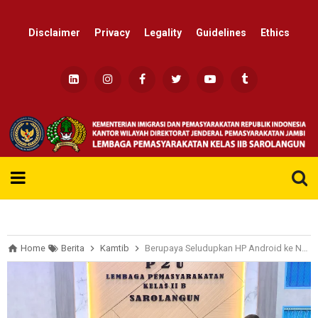
Disclaimer
Privacy
Legality
Guidelines
Ethics
Re
Home
Berita
Kamtib
Berupaya Seludupkan HP Android ke Napi, Aksi Pengunjung Lapas Sarolangun Kandas di Tangan Petugas