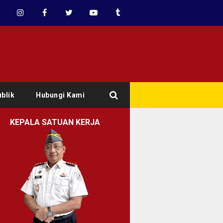
blik
Hubungi Kami
KEPALA SATUAN KERJA