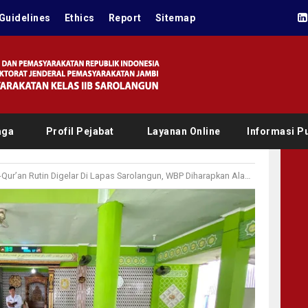
Guidelines
Ethics
Report
Sitemap
aga
Profil Pejabat
Layanan Online
Informasi Pu
an Rutin Digelar Di Lapas Sarolangun, WBP Diharapkan Alami Perbaikan Akhlak