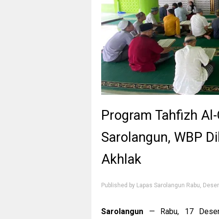
Program Tahfizh Al-
Sarolangun, WBP Di
Akhlak
Published by
Lapas Sarolangun
Rabu, Dese
Sarolangun
— Rabu, 17 Desemb