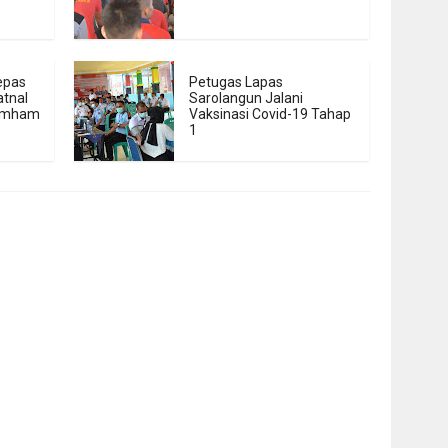
jepas
Petugas Lapas
tnal
Sarolangun Jalani
kumham
Vaksinasi Covid-19 Tahap
1