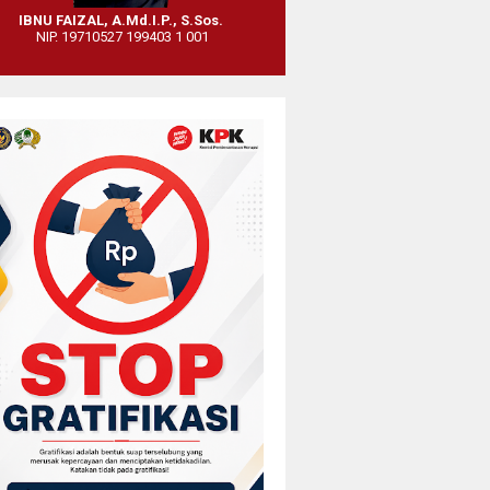
IBNU FAIZAL, A.Md.I.P., S.Sos.
NIP. 19710527 199403 1 001