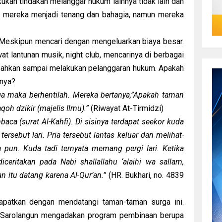
kan tindakan melanggar hukum lainnya tidak lain dan
ar mereka menjadi tenang dan bahagia, namun mereka
. Meskipun mencari dengan mengeluarkan biaya besar.
t lantunan musik, night club, mencarinya di berbagai
, bahkan sampai melakukan pelanggaran hukum. Apakah
nya?
ga maka berhentilah. Mereka bertanya,”Apakah taman
oh dzikir (majelis Ilmu).”
(Riwayat At-Tirmidzi)
a (surat Al-Kahfi). Di sisinya terdapat seekor kuda
ersebut lari. Pria tersebut lantas keluar dan melihat-
pa pun. Kuda tadi ternyata memang pergi lari. Ketika
diceritakan pada Nabi shallallahu ‘alaihi wa sallam,
n itu datang karena Al-Qur’an.”
(HR. Bukhari, no. 4839
apatkan dengan mendatangi taman-taman surga ini.
as Sarolangun mengadakan program pembinaan berupa