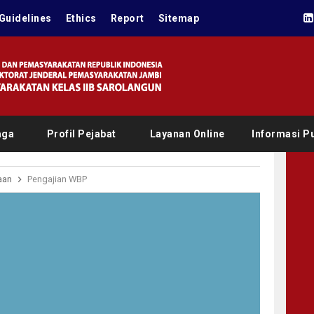
Guidelines
Ethics
Report
Sitemap
aga
Profil Pejabat
Layanan Online
Informasi Pu
aan
Pengajian WBP