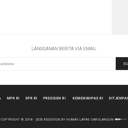
LANGGANAN BERITA VIA EMAIL
A
MPR RI
DPR RI
PRESIDEN RI
KEMENIMIPAS RI
DITJENPA
COPYRIGHT © 2018 -
2026
REDESIGN BY HUMAS LAPAS SAROLANGUN