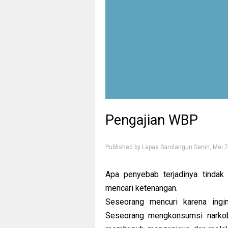
Pengajian WBP
Published by
Lapas Sarolangun
Senin, Mei 7
Apa penyebab terjadinya tindak 
mencari ketenangan.
Seseorang mencuri karena ingi
Seseorang mengkonsumsi narkob