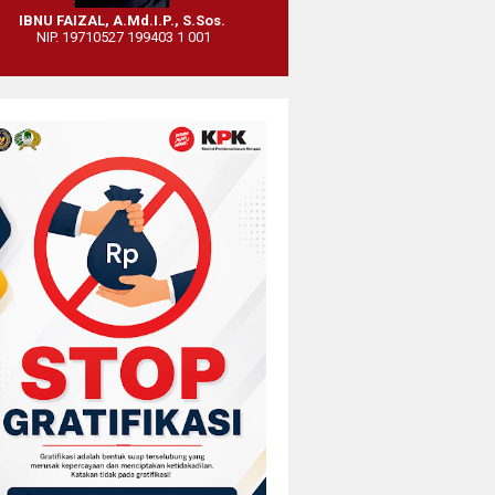
IBNU FAIZAL, A.Md.I.P., S.Sos.
NIP. 19710527 199403 1 001