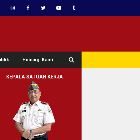
blik
Hubungi Kami
KEPALA SATUAN KERJA