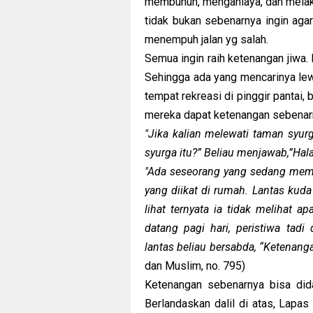
membunuh, menganiaya, dan melaku
tidak bukan sebenarnya ingin ag
menempuh jalan yg salah.
Semua ingin raih ketenangan jiwa
Sehingga ada yang mencarinya lewa
tempat rekreasi di pinggir pantai
mereka dapat ketenangan sebenar
"Jika kalian melewati taman syur
syurga itu?” Beliau menjawab,”Halaq
"Ada seseorang yang sedang membac
yang diikat di rumah. Lantas kuda t
lihat ternyata ia tidak melihat a
datang pagi hari, peristiwa tadi 
lantas beliau bersabda, “Ketenanga
dan Muslim, no. 795)
Ketenangan sebenarnya bisa did
Berlandaskan dalil di atas, Lap