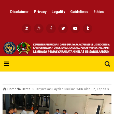
Disclaimer
Privacy
Legality
Guidelines
Ethics
Re
Home
Berita
Dinyatakan Layak diusulkan WBK oleh TPI, Lapas Sarolangun Gaspol